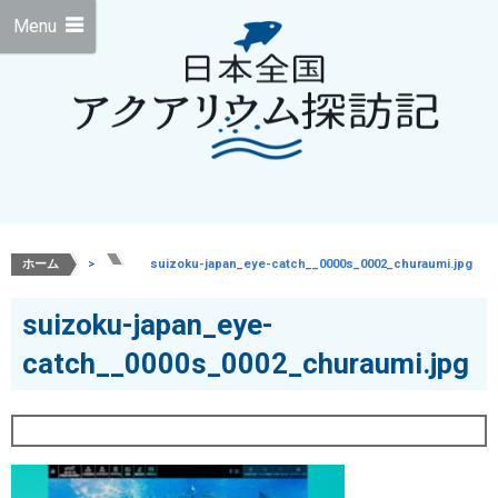
Menu
ホーム
>
>
suizoku-japan_eye-catch__0000s_0002_churaumi.jpg
suizoku-japan_eye-
catch__0000s_0002_churaumi.jpg